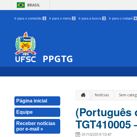
BRASIL
Ir para o conteúdo
1
Ir para o menu
2
Ir para a busca
3
Ir para o rodapé
4
PPGTG
Notícias
Sem categ
Página inicial
(Português d
Equipe
TGT410005 –
Receber notícias
por e-mail »
01/10/2019 10:47