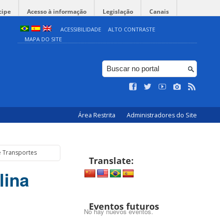
cipe
Acesso à informação
Legislação
Canais
ACESSIBILIDADE
ALTO CONTRASTE
MAPA DO SITE
Área Restrita
Administradores do Site
e Transportes
Translate:
lina
Eventos futuros
No hay nuevos eventos.