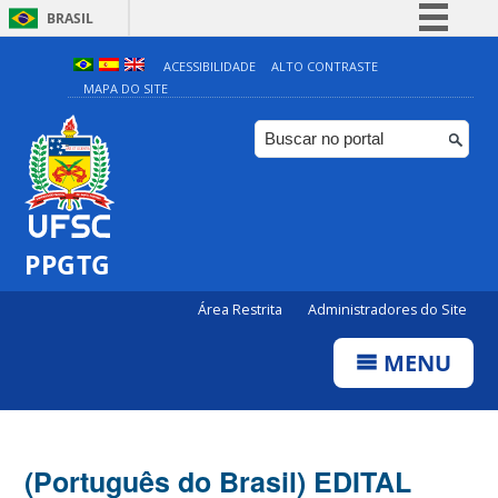
BRASIL
Simplifique!
ACESSIBILIDADE
ALTO CONTRASTE
MAPA DO SITE
Comunica BR
Participe
Acesso à informação
Legislação
Canais
PPGTG
Área Restrita
Administradores do Site
MENU
(Português do Brasil) EDITAL