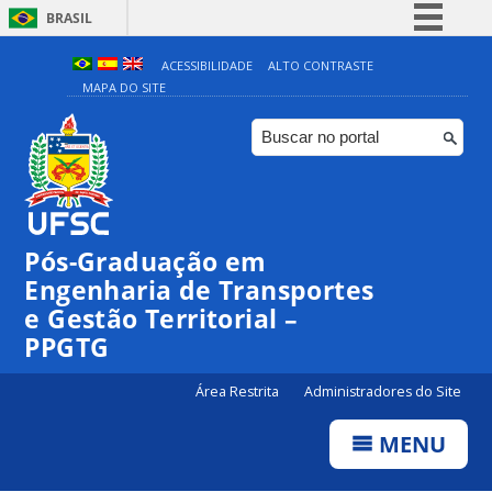
BRASIL
Simplifique!
ACESSIBILIDADE
ALTO CONTRASTE
MAPA DO SITE
Comunica BR
Participe
Acesso à informação
Legislação
Canais
Pós-Graduação em
Engenharia de Transportes
e Gestão Territorial –
PPGTG
Área Restrita
Administradores do Site
MENU