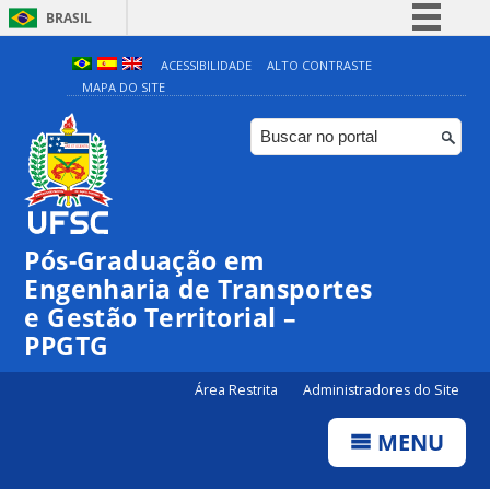
BRASIL
Simplifique!
ACESSIBILIDADE
ALTO CONTRASTE
MAPA DO SITE
Comunica BR
Participe
Acesso à informação
Legislação
Canais
Pós-Graduação em
Engenharia de Transportes
e Gestão Territorial –
PPGTG
Área Restrita
Administradores do Site
MENU