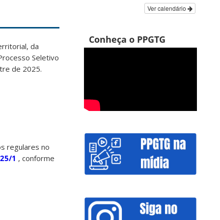
Ver calendário
Conheça o PPGTG
itorial, da
 Processo Seletivo
tre de 2025.
os regulares no
025/1
, conforme