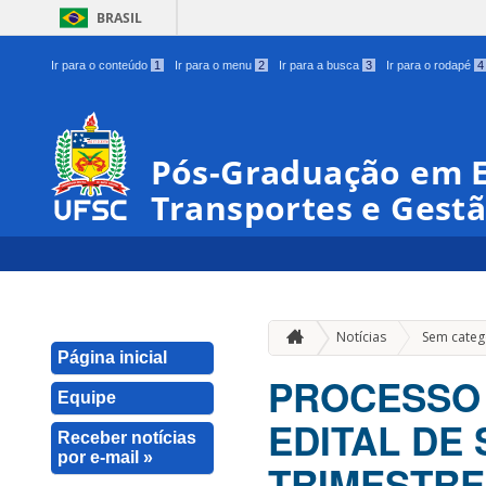
BRASIL
Ir para o conteúdo
1
Ir para o menu
2
Ir para a busca
3
Ir para o rodapé
4
Pós-Graduação em 
Transportes e Gestã
Notícias
Sem categ
Página inicial
PROCESSO 
Equipe
EDITAL DE
Receber notícias
por e-mail »
TRIMESTRE