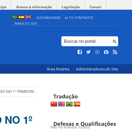
cipe
Acesso à informação
Legislação
Canais
ACESSIBILIDADE
ALTO CONTRASTE
MAPA DO SITE
Área Restrita
Administradores do Site
SO NO 1º TRIMESTRE DE 2025
Tradução
 NO 1º
Defesas e Qualificações
Não há eventos futuros