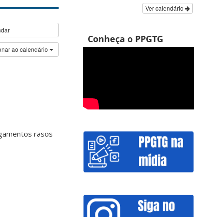
Ver calendário
ndar
Conheça o PPGTG
onar ao calendário
egamentos rasos