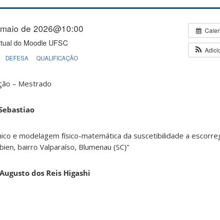
 maio de 2026@10:00
Cale
rtual do Moodle UFSC
Adici
DEFESA
QUALIFICAÇÃO
ação – Mestrado
Sebastiao
ico e modelagem físico-matemática da suscetibilidade a escorr
ien, bairro Valparaíso, Blumenau (SC)”
 Augusto dos Reis Higashi