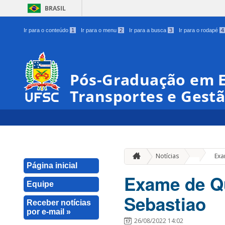
BRASIL
Ir para o conteúdo
1
Ir para o menu
2
Ir para a busca
3
Ir para o rodapé
4
Pós-Graduação em 
Transportes e Gestã
»
Notícias
Exa
Página inicial
Exame de Qu
Equipe
Sebastiao
Receber notícias
por e-mail »
26/08/2022 14:02