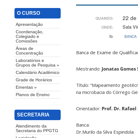
O CURSO
22 de
QUANDO:
Apresentação
Sala Vi
ONDE:
Coordenação,
BANCA
Colegiado e
Comissões
Áreas de
Banca de Exame de Qualific
Concentração
Laboratórios e
Grupos de Pesquisa »
Mestrando:
Jonatas Gomes 
Calendário Acadêmico
Grade de Horários
Título: “Mapeamento geotécn
Ementas »
na microbacia do Córrego Geb
Planos de Ensino
Orientador:
Prof. Dr. Rafael
SECRETARIA
Banca:
Atendimento da
Secretaria do PPGTG
Dr.Murilo da Silva Espindola