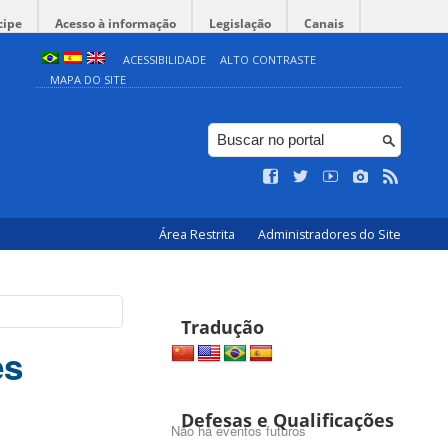
cipe
Acesso à informação
Legislação
Canais
ACESSIBILIDADE
ALTO CONTRASTE
MAPA DO SITE
Área Restrita
Administradores do Site
Tradução
es
Defesas e Qualificações
Não há eventos futuros