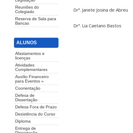
Legislação
Reuniões do
Drª. Janete Josina de Abreu
Colegiado
Reserva de Sala para
Bancas
Drª. Lia Caetano Bastos
ALUNOS
Afastamentos e
licenças
Atividades
Complementares
Auxílio Financeiro
para Eventos »
Coorientação
Defesa de
Dissertação
Defesa Fora de Prazo
Desistência do Curso
Diploma
Entrega de
Dissertação