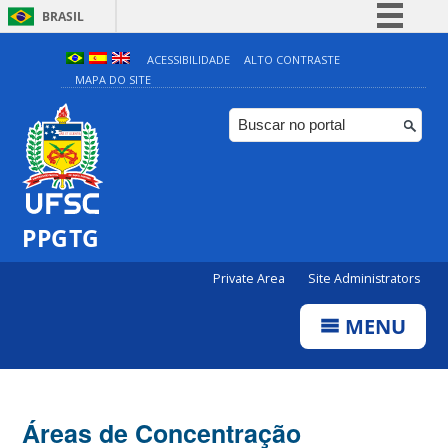
BRASIL
Simplifique!
ACESSIBILIDADE
ALTO CONTRASTE
MAPA DO SITE
Comunica BR
Participe
Acesso à informação
Legislação
Canais
PPGTG
Private Area
Site Administrators
MENU
Áreas de Concentração