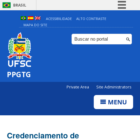
BRASIL
Simplifique!
ACESSIBILIDADE
ALTO CONTRASTE
MAPA DO SITE
Comunica BR
Participe
Acesso à informação
Legislação
Canais
PPGTG
Private Area
Site Administrators
MENU
Credenciamento de