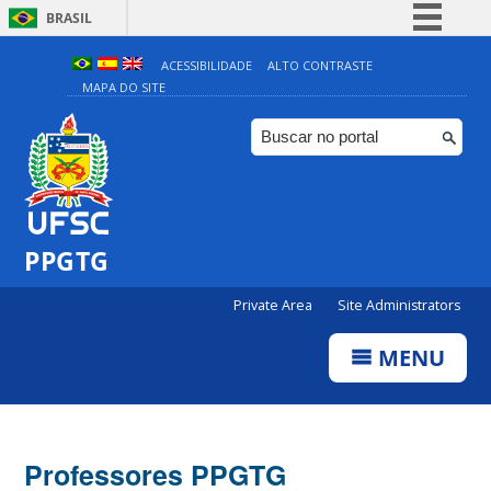
BRASIL
Simplifique!
ACESSIBILIDADE
ALTO CONTRASTE
MAPA DO SITE
Comunica BR
Participe
Acesso à informação
Legislação
Canais
PPGTG
Private Area
Site Administrators
MENU
Professores PPGTG