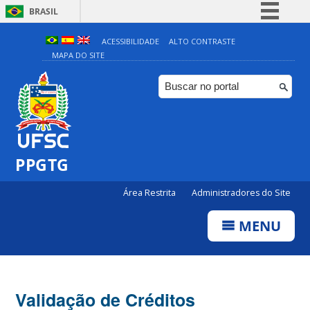
BRASIL
Simplifique!
ACESSIBILIDADE
ALTO CONTRASTE
MAPA DO SITE
Comunica BR
Participe
Acesso à informação
Legislação
Canais
PPGTG
Área Restrita
Administradores do Site
MENU
Validação de Créditos