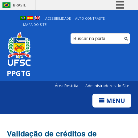
BRASIL
Simplifique!
ACESSIBILIDADE
ALTO CONTRASTE
MAPA DO SITE
Comunica BR
Participe
Acesso à informação
Legislação
Canais
PPGTG
Área Restrita
Administradores do Site
MENU
Validação de créditos de