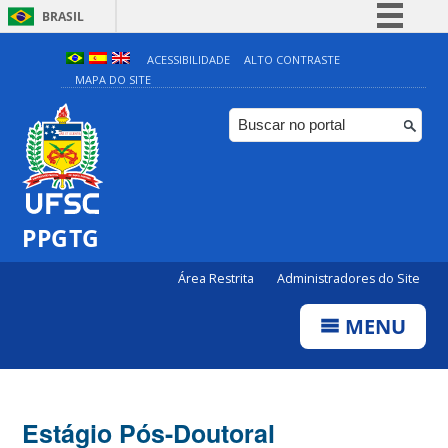
BRASIL
Simplifique!
ACESSIBILIDADE
ALTO CONTRASTE
MAPA DO SITE
Comunica BR
Participe
Acesso à informação
Legislação
Canais
PPGTG
Área Restrita
Administradores do Site
MENU
Estágio Pós-Doutoral