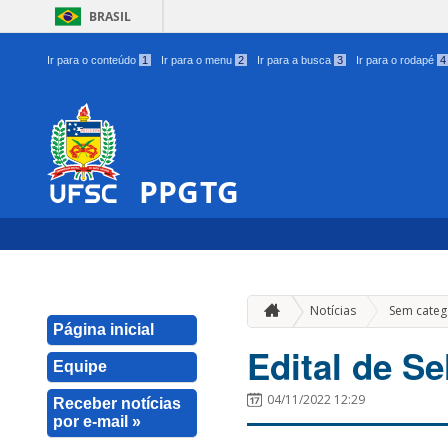
BRASIL
Ir para o conteúdo
1
Ir para o menu
2
Ir para a busca
3
Ir para o rodapé
4
PPGTG
Notícias
Sem categ
Página inicial
Edital de Se
Equipe
04/11/2022 12:29
Receber notícias
por e-mail »