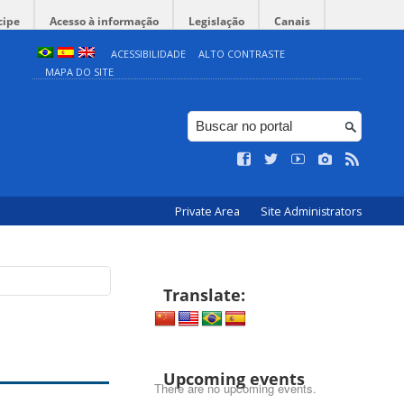
cipe
Acesso à informação
Legislação
Canais
ACESSIBILIDADE
ALTO CONTRASTE
MAPA DO SITE
Private Area
Site Administrators
Translate:
Upcoming events
There are no upcoming events.