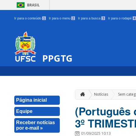
BRASIL
Ir para o conteúdo
1
Ir para o menu
2
Ir para a busca
3
Ir para o rodapé
4
PPGTG
Notícias
Sem categ
Página inicial
(Português
Equipe
3º TRIMEST
Receber notícias
por e-mail »
01/09/2025 10:13