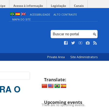
cipe
Acesso à informação
Legislação
Canais
ACESSIBILIDADE
ALTO CONTRASTE
MAPA DO SITE
Private Area
Site Administrators
Translate:
ARA O
Upcoming events
There are no upcoming events.