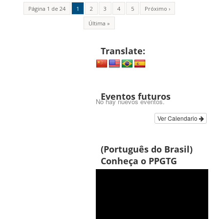
Página 1 de 24
1
2
3
4
5
Próximo ›
Última »
Translate:
Eventos futuros
No hay nuevos eventos.
Ver Calendario
(Português do Brasil)
Conheça o PPGTG