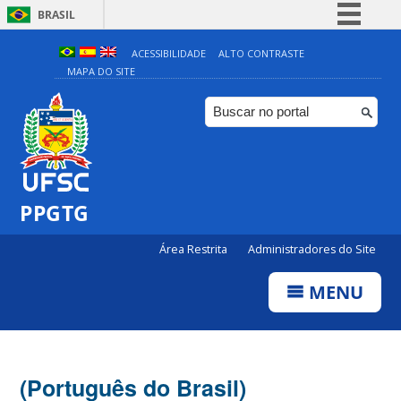
BRASIL
Simplifique!
ACESSIBILIDADE
ALTO CONTRASTE
MAPA DO SITE
Comunica BR
Participe
Acesso à informação
Legislação
Canais
PPGTG
Área Restrita
Administradores do Site
MENU
(Português do Brasil)