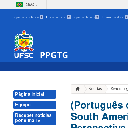
BRASIL
Ir para o conteúdo
1
Ir para o menu
2
Ir para a busca
3
Ir para o rodapé
4
PPGTG
Notícias
Sem categ
Página inicial
(Português d
Equipe
South Ameri
Receber notícias
por e-mail »
Perspective 