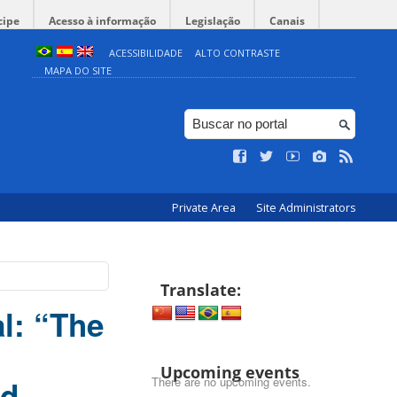
cipe
Acesso à informação
Legislação
Canais
ACESSIBILIDADE
ALTO CONTRASTE
MAPA DO SITE
Private Area
Site Administrators
Translate:
al: “The
Upcoming events
There are no upcoming events.
nd