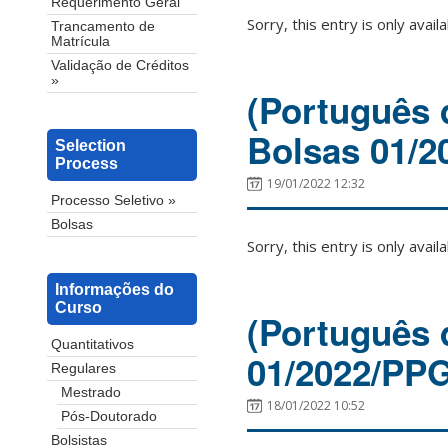
Requerimento Geral
Sorry, this entry is only avail
Trancamento de
Matrícula
Validação de Créditos
»
(Português d
Bolsas 01/
Selection
Process
19/01/2022 12:32
Processo Seletivo »
Bolsas
Sorry, this entry is only avail
Informações do
Curso
(Português d
Quantitativos
01/2022/PP
Regulares
Mestrado
18/01/2022 10:52
Pós-Doutorado
Bolsistas