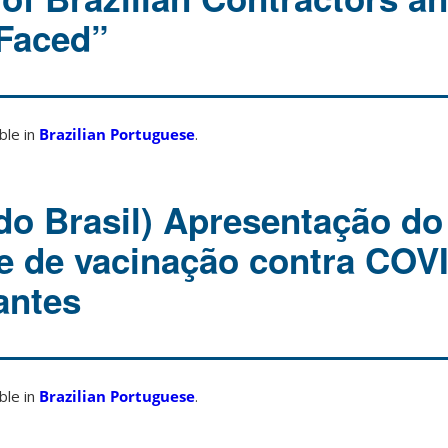
Faced”
able in
Brazilian Portuguese
.
do Brasil) Apresentação do
 de vacinação contra COV
antes
able in
Brazilian Portuguese
.