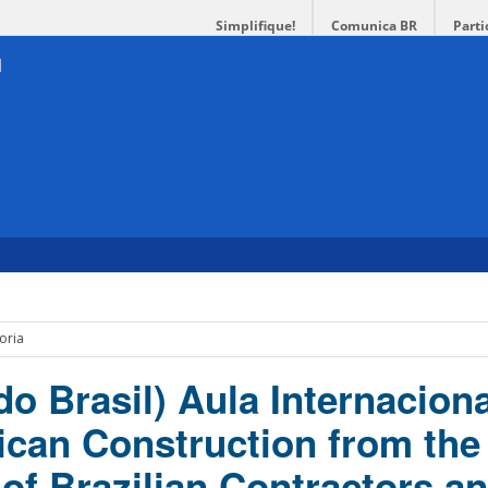
Simplifique!
Comunica BR
Parti
oria
o Brasil) Aula Internacion
can Construction from the
of Brazilian Contractors a