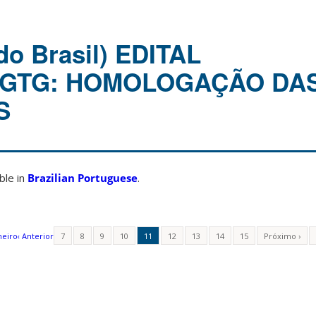
do Brasil) EDITAL
PPGTG: HOMOLOGAÇÃO DA
S
able in
Brazilian Portuguese
.
meiro
‹ Anterior
7
8
9
10
11
12
13
14
15
Próximo ›