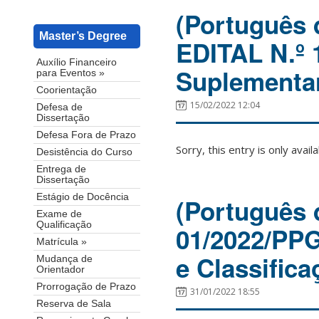
(Português d
Master’s Degree
EDITAL N.º
Auxílio Financeiro
Suplementar
para Eventos »
Coorientação
15/02/2022 12:04
Defesa de
Dissertação
Defesa Fora de Prazo
Sorry, this entry is only avail
Desistência do Curso
Entrega de
Dissertação
Estágio de Docência
(Português d
Exame de
Qualificação
01/2022/PP
Matrícula »
e Classific
Mudança de
Orientador
Prorrogação de Prazo
31/01/2022 18:55
Reserva de Sala