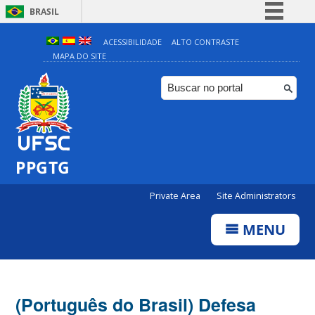
BRASIL
Simplifique!
ACESSIBILIDADE
ALTO CONTRASTE
MAPA DO SITE
Comunica BR
Participe
Acesso à informação
Legislação
Canais
PPGTG
Private Area
Site Administrators
MENU
(Português do Brasil) Defesa