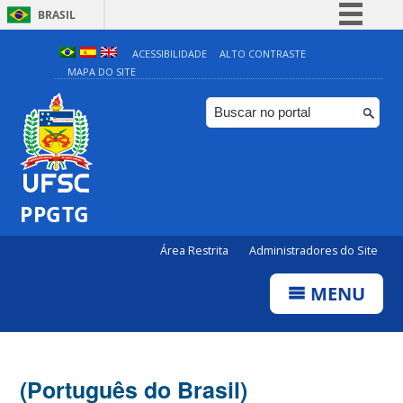
BRASIL
Simplifique!
ACESSIBILIDADE
ALTO CONTRASTE
MAPA DO SITE
Comunica BR
Participe
Acesso à informação
Legislação
Canais
PPGTG
Área Restrita
Administradores do Site
MENU
(Português do Brasil)