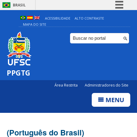
BRASIL
Simplifique!
ACESSIBILIDADE
ALTO CONTRASTE
MAPA DO SITE
Comunica BR
Participe
Acesso à informação
Legislação
Canais
PPGTG
Área Restrita
Administradores do Site
MENU
(Português do Brasil)