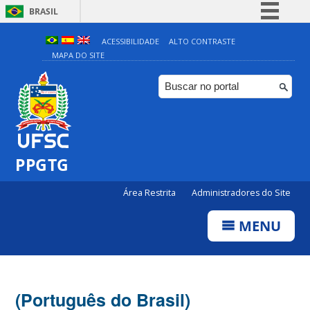
BRASIL
Simplifique!
ACESSIBILIDADE
ALTO CONTRASTE
MAPA DO SITE
Comunica BR
Participe
Acesso à informação
Legislação
Canais
PPGTG
Área Restrita
Administradores do Site
MENU
(Português do Brasil)