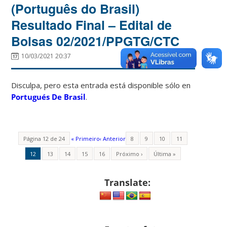
(Português do Brasil)
Resultado Final – Edital de
Bolsas 02/2021/PPGTG/CTC
10/03/2021 20:37
Disculpa, pero esta entrada está disponible sólo en
Portugués De Brasil
.
Página 12 de 24
« Primeiro
‹ Anterior
8
9
10
11
12
13
14
15
16
Próximo ›
Última »
Translate: