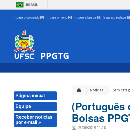
BRASIL
Ir para o conteúdo
1
Ir para o menu
2
Ir para a busca
3
Ir para o rodapé
4
PPGTG
Notícias
Sem categ
Página inicial
(Português d
Equipe
Bolsas PPG
Receber notícias
por e-mail »
07/06/2019 11:18