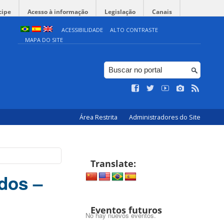
cipe
Acesso à informação
Legislação
Canais
ACESSIBILIDADE
ALTO CONTRASTE
MAPA DO SITE
Área Restrita
Administradores do Site
Translate:
ados –
Eventos futuros
No hay nuevos eventos.