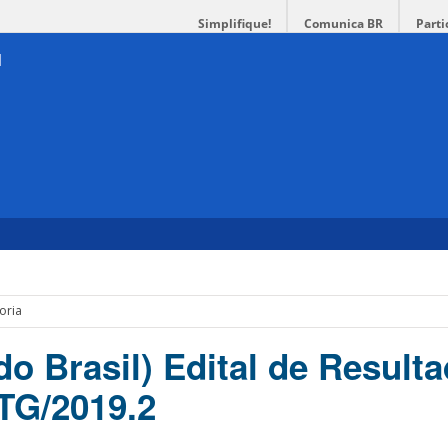
Simplifique!
Comunica BR
Parti
oria
o Brasil) Edital de Result
TG/2019.2