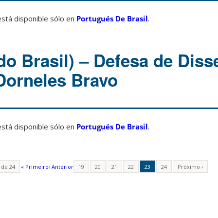
está disponible sólo en
Portugués De Brasil
.
do Brasil) – Defesa de Diss
Dorneles Bravo
está disponible sólo en
Portugués De Brasil
.
 de 24
« Primeiro
‹ Anterior
19
20
21
22
23
24
Próximo ›