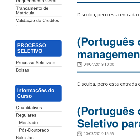
Requerimento Geral
Trancamento de
Matrícula
Disculpa, pero esta entrada 
Validação de Créditos
»
(Português 
PROCESSO
management 
SELETIVO
Processo Seletivo »
04/04/2019 10:00
Bolsas
Disculpa, pero esta entrada 
Informações do
Curso
(Português 
Quantitativos
Regulares
Seletivo pa
Mestrado
Pós-Doutorado
20/03/2019 15:55
Bolsistas