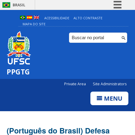
BRASIL
Simplifique!
ACESSIBILIDADE
ALTO CONTRASTE
MAPA DO SITE
Comunica BR
Participe
Acesso à informação
Legislação
Canais
PPGTG
Private Area
Site Administrators
MENU
(Português do Brasil) Defesa