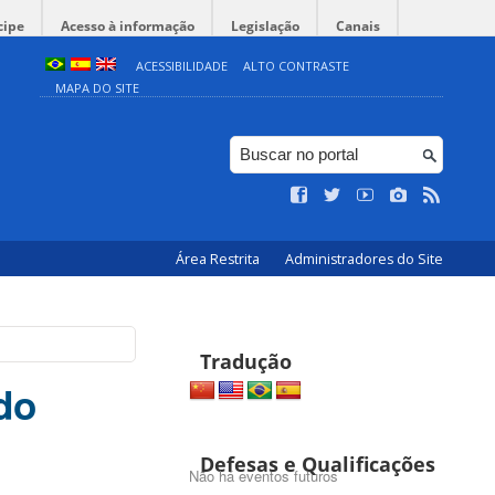
cipe
Acesso à informação
Legislação
Canais
ACESSIBILIDADE
ALTO CONTRASTE
MAPA DO SITE
Área Restrita
Administradores do Site
Tradução
do
Defesas e Qualificações
Não há eventos futuros