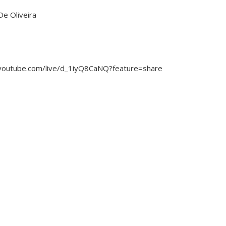
De Oliveira
//youtube.com/live/d_1iyQ8CaNQ?feature=share