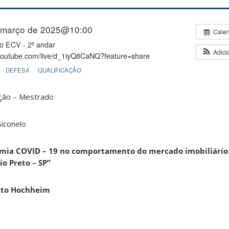
 março de 2025@10:00
Cale
io ECV - 2º andar
Adici
/youtube.com/live/d_1iyQ8CaNQ?feature=share
DEFESA
QUALIFICAÇÃO
ação – Mestrado
iconelo
mia COVID – 19 no comportamento do mercado imobiliário
io Preto – SP”
erto Hochheim