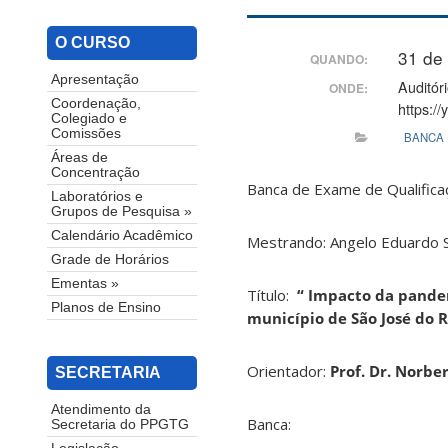
O CURSO
31 de
QUANDO:
Apresentação
Auditór
ONDE:
Coordenação,
https:/
Colegiado e
Comissões
BANCA
Áreas de
Concentração
Banca de Exame de Qualific
Laboratórios e
Grupos de Pesquisa »
Calendário Acadêmico
Mestrando: Angelo Eduardo S
Grade de Horários
Ementas »
Título:
“ Impacto da pande
Planos de Ensino
município de São José do R
Orientador:
Prof. Dr. Norb
SECRETARIA
Atendimento da
Banca:
Secretaria do PPGTG