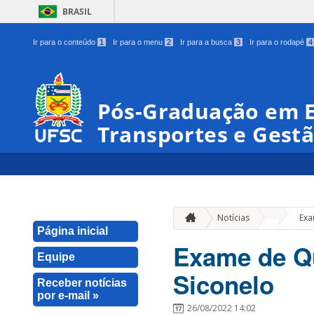
BRASIL
Ir para o conteúdo
1
Ir para o menu
2
Ir para a busca
3
Ir para o rodapé
4
Pós-Graduação em 
Transportes e Gestã
»
Notícias
Exa
Página inicial
Exame de Qu
Equipe
Siconelo
Receber notícias
por e-mail »
26/08/2022 14:02