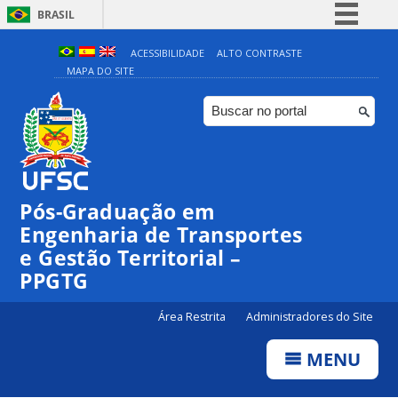
BRASIL
Simplifique!
ACESSIBILIDADE
ALTO CONTRASTE
MAPA DO SITE
Comunica BR
Participe
Acesso à informação
Legislação
Canais
Pós-Graduação em
Engenharia de Transportes
e Gestão Territorial –
PPGTG
Área Restrita
Administradores do Site
MENU