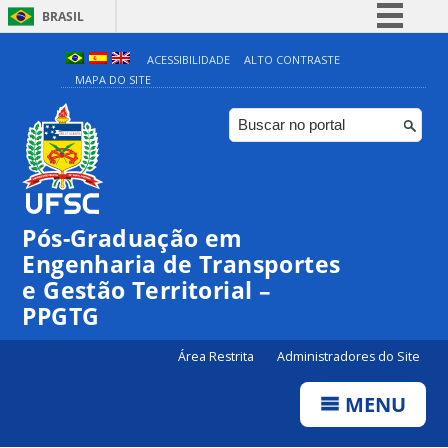
BRASIL
Simplifique!
ACESSIBILIDADE
ALTO CONTRASTE
MAPA DO SITE
Comunica BR
Participe
Acesso à informação
Legislação
Canais
Pós-Graduação em
Engenharia de Transportes
e Gestão Territorial –
PPGTG
Área Restrita
Administradores do Site
MENU