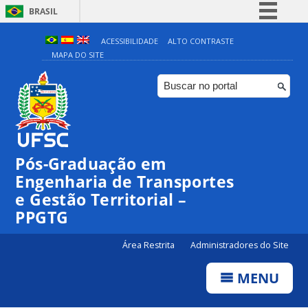
BRASIL
Simplifique!
ACESSIBILIDADE
ALTO CONTRASTE
MAPA DO SITE
Comunica BR
Participe
Acesso à informação
Legislação
Canais
Pós-Graduação em
Engenharia de Transportes
e Gestão Territorial –
PPGTG
Área Restrita
Administradores do Site
MENU