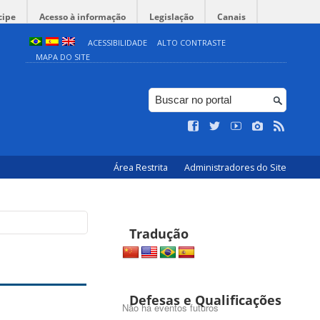
cipe
Acesso à informação
Legislação
Canais
ACESSIBILIDADE
ALTO CONTRASTE
MAPA DO SITE
Área Restrita
Administradores do Site
Tradução
Defesas e Qualificações
Não há eventos futuros