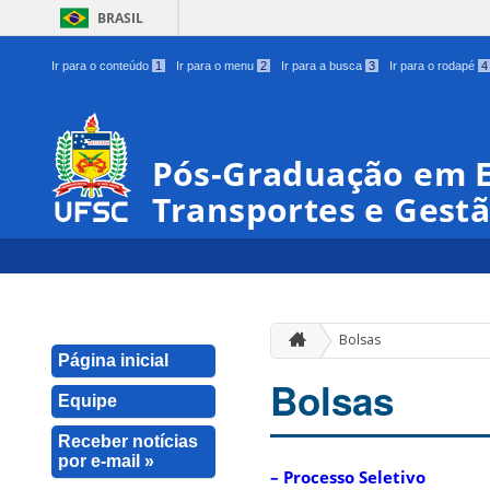
BRASIL
Ir para o conteúdo
1
Ir para o menu
2
Ir para a busca
3
Ir para o rodapé
4
Pós-Graduação em 
Transportes e Gestã
Bolsas
Página inicial
Bolsas
Equipe
Receber notícias
por e-mail »
–
Processo Seletivo