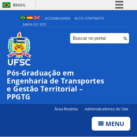
BRASIL
Simplifique!
ACESSIBILIDADE
ALTO CONTRASTE
MAPA DO SITE
Comunica BR
Participe
Acesso à informação
Legislação
Canais
Pós-Graduação em
Engenharia de Transportes
e Gestão Territorial –
PPGTG
Área Restrita
Administradores do Site
MENU