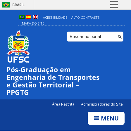
BRASIL
Simplifique!
ACESSIBILIDADE
ALTO CONTRASTE
MAPA DO SITE
Comunica BR
Participe
Acesso à informação
Legislação
Canais
Pós-Graduação em
Engenharia de Transportes
e Gestão Territorial –
PPGTG
Área Restrita
Administradores do Site
MENU