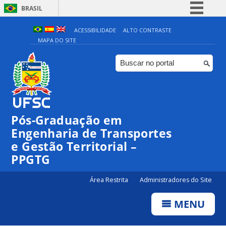
BRASIL
Simplifique!
ACESSIBILIDADE
ALTO CONTRASTE
MAPA DO SITE
Comunica BR
Participe
Acesso à informação
Legislação
Canais
Pós-Graduação em
Engenharia de Transportes
e Gestão Territorial –
PPGTG
Área Restrita
Administradores do Site
MENU