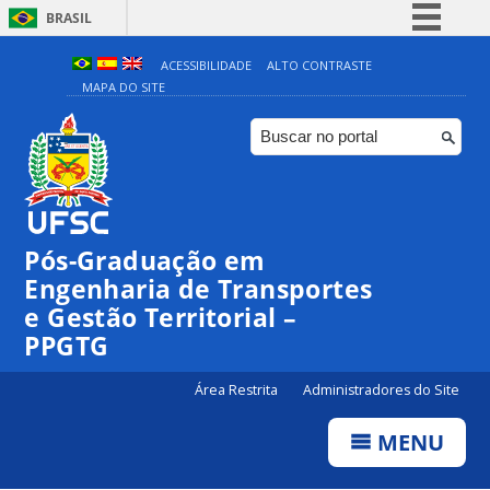
BRASIL
Simplifique!
ACESSIBILIDADE
ALTO CONTRASTE
MAPA DO SITE
Comunica BR
Participe
Acesso à informação
Legislação
Canais
Pós-Graduação em
Engenharia de Transportes
e Gestão Territorial –
PPGTG
Área Restrita
Administradores do Site
MENU