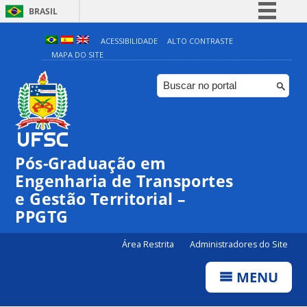
BRASIL
Simplifique!
ACESSIBILIDADE
ALTO CONTRASTE
MAPA DO SITE
Comunica BR
Participe
Acesso à informação
Legislação
Canais
Pós-Graduação em
Engenharia de Transportes
e Gestão Territorial –
PPGTG
Área Restrita
Administradores do Site
MENU