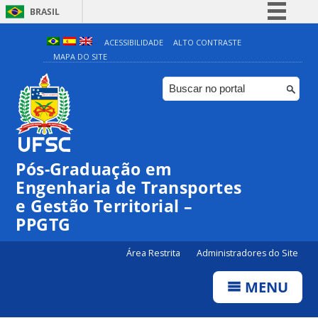
BRASIL
Simplifique!
ACESSIBILIDADE
ALTO CONTRASTE
MAPA DO SITE
Comunica BR
Participe
Acesso à informação
Legislação
Canais
Pós-Graduação em
Engenharia de Transportes
e Gestão Territorial –
PPGTG
Área Restrita
Administradores do Site
MENU