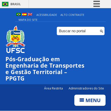
BRASIL
Simplifique!
ACESSIBILIDADE
ALTO CONTRASTE
MAPA DO SITE
Comunica BR
Participe
Acesso à informação
Legislação
Canais
Pós-Graduação em
Engenharia de Transportes
e Gestão Territorial –
PPGTG
Área Restrita
Administradores do Site
MENU