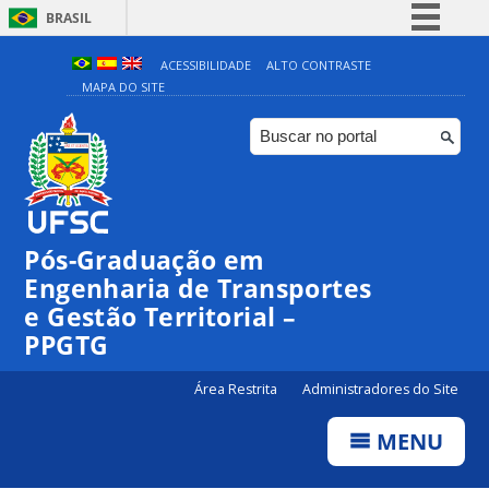
BRASIL
Simplifique!
ACESSIBILIDADE
ALTO CONTRASTE
MAPA DO SITE
Comunica BR
Participe
Acesso à informação
Legislação
Canais
Pós-Graduação em
Engenharia de Transportes
e Gestão Territorial –
PPGTG
Área Restrita
Administradores do Site
MENU