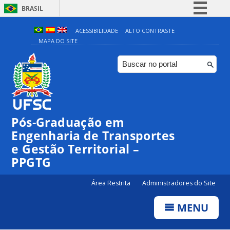
BRASIL
Simplifique!
ACESSIBILIDADE
ALTO CONTRASTE
MAPA DO SITE
Comunica BR
Participe
Acesso à informação
Legislação
Canais
Pós-Graduação em
Engenharia de Transportes
e Gestão Territorial –
PPGTG
Área Restrita
Administradores do Site
MENU