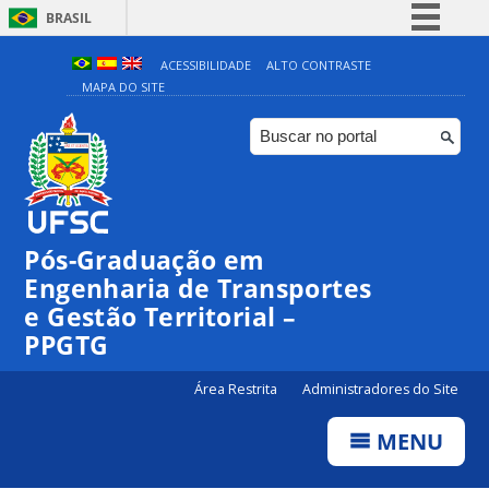
BRASIL
Simplifique!
ACESSIBILIDADE
ALTO CONTRASTE
MAPA DO SITE
Comunica BR
Participe
Acesso à informação
Legislação
Canais
Pós-Graduação em
Engenharia de Transportes
e Gestão Territorial –
PPGTG
Área Restrita
Administradores do Site
MENU