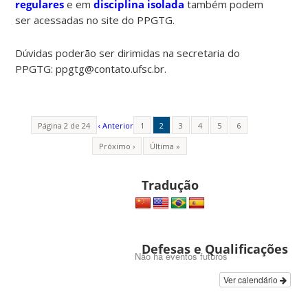
regulares
e em
disciplina isolada
também podem
ser acessadas no site do PPGTG.
Dúvidas poderão ser dirimidas na secretaria do
PPGTG: ppgtg@contato.ufsc.br.
Página 2 de 24
‹ Anterior
1
2
3
4
5
6
Próximo ›
Última »
Tradução
Defesas e Qualificações
Não há eventos futuros
Ver calendário