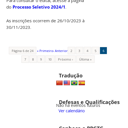
Para consultar o edital, acesse a página
do
Processo Seletivo 2024/1
.
As inscrições ocorrem de 26/10/2023 à
30/11/2023.
Página 6 de 24
« Primeiro
‹ Anterior
2
3
4
5
6
7
8
9
10
Próximo ›
Última »
Tradução
Defesas e Qualificações
Não há eventos futuros
Ver calendário