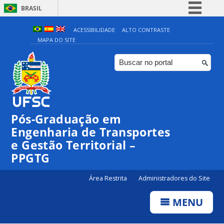
BRASIL
Simplifique!
ACESSIBILIDADE
ALTO CONTRASTE
MAPA DO SITE
Comunica BR
Participe
Acesso à informação
Legislação
Canais
Pós-Graduação em
Engenharia de Transportes
e Gestão Territorial –
PPGTG
Área Restrita
Administradores do Site
MENU